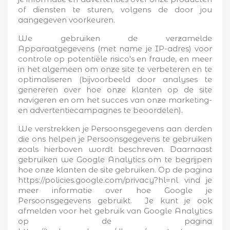
of diensten te sturen, volgens de door jou
aangegeven voorkeuren.
We gebruiken de verzamelde
Apparaatgegevens (met name je IP-adres) voor
controle op potentiële risico's en fraude, en meer
in het algemeen om onze site te verbeteren en te
optimaliseren (bijvoorbeeld door analyses te
genereren over hoe onze klanten op de site
navigeren en om het succes van onze marketing-
en advertentiecampagnes te beoordelen).
×
Maak een verlanglijst
We verstrekken je Persoonsgegevens aan derden
die ons helpen je Persoonsgegevens te gebruiken
zoals hierboven wordt beschreven. Daarnaast
Verlanglijst naam
gebruiken we Google Analytics om te begrijpen
hoe onze klanten de site gebruiken. Op de pagina
https://policies.google.com/privacy?hl=nl vind je
meer informatie over hoe Google je
Persoonsgegevens gebruikt. Je kunt je ook
Annuleren
afmelden voor het gebruik van Google Analytics
op de pagina
Maak een verlanglijst