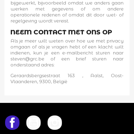
bijgewerkt, bijvoorbeeld omdat we anders gaan
werken met gegevens of om andere
operationele redenen of omdat dit door wet- of
regelgeving wordt vereist.
NEEM CONTACT MET ONS OP
Als je meer wilt weten over hoe we met privacy
omgaan of als je vragen hebt of een klacht wilt
indienen, kun je een e-mailbericht sturen naar
steven@grc.be of een brief sturen naar
onderstaand adres:
Geraardsbergsestraat 163 , Aalst, Oost-
Vlaanderen, 9300, België
Facebook
YouTube
Instagram