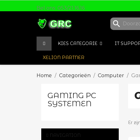
Bel ons:
053/21.16.16
search
KIES CATEGORIE
IT SUPP
XELION PARTNER
Home
Categorieën
Computer
Ga
GAMING PC
SYSTEMEN
Er zi
NAVIGATION