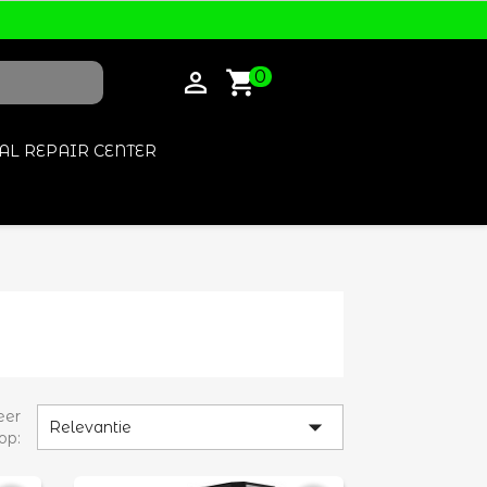

shopping_cart
0
AL REPAIR CENTER
eer

Relevantie
op: