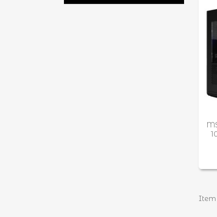
M
Verl
MS
1
Item 