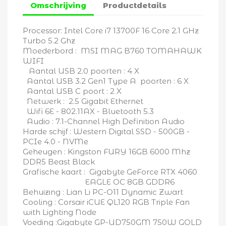
Omschrijving
Productdetails
Annuleren
Processor: Intel Core i7 13700F 16 Core 2.1 GHz
Turbo 5.2 Ghz
Maak een verlanglijst
Moederbord : MSI MAG B760 TOMAHAWK
WIFI
Aantal USB 2.0 poorten : 4 X
Aantal USB 3.2 Gen1 Type A poorten : 6 X
Aantal USB C poort : 2 X
Netwerk : 2.5 Gigabit Ethernet
Wifi 6E - 802.11AX - Bluetooth 5.3
Audio : 7.1-Channel High Definition Audio
Harde schijf : Western Digital SSD - 500GB -
PCIe 4.0 - NVMe
Geheugen : Kingston FURY 16GB 6000 Mhz
DDR5 Beast Black
Grafische kaart : Gigabyte GeForce RTX 4060
EAGLE OC 8GB GDDR6
Behuizing : Lian Li PC-O11 Dynamic Zwart
Cooling : Corsair iCUE QL120 RGB Triple Fan
with Lighting Node
Voeding :Gigabyte GP-UD750GM 750W GOLD