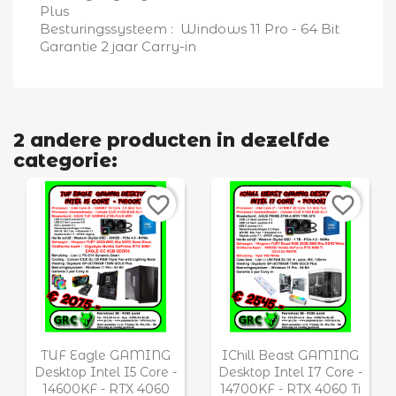
Plus
Besturingssysteem : Windows 11 Pro - 64 Bit
Garantie 2 jaar Carry-in
2 andere producten in dezelfde
categorie:
favorite_border
favorite_border


Snel bekijken
Snel bekijken
TUF Eagle GAMING
IChill Beast GAMING
Desktop Intel I5 Core -
Desktop Intel I7 Core -
14600KF - RTX 4060
14700KF - RTX 4060 Ti