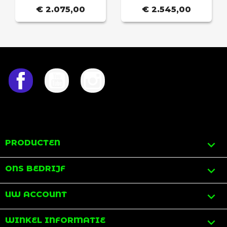
€ 2.075,00
€ 2.545,00
Facebook
YouTube
Instagram

PRODUCTEN

ONS BEDRIJF

UW ACCOUNT
keyboard_arrow_down
WINKEL INFORMATIE