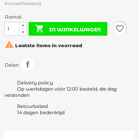
Inclusief belasting
Aantal

favorite_border
IN WINKELWAGEN

Laatste items in voorraad
Delen
Delivery policy
Op werkdagen vóór 12:00 besteld, die dag
verzonden
×
Maak een verlanglijst
Retourbeleid
14 dagen bedenktijd
Verlanglijst naam